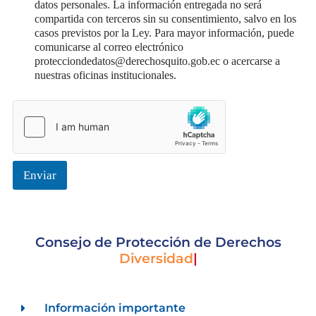
datos personales. La información entregada no será
s
compartida con terceros sin su consentimiento, salvo en los
d
casos previstos por la Ley. Para mayor información, puede
e
comunicarse al correo electrónico
v
protecciondedatos@derechosquito.gob.ec o acercarse a
e
nuestras oficinas institucionales.
r
i
f
i
c
a
c
i
Enviar
ó
n
*
Consejo de Protección de Derechos
Diversi
|
Información importante