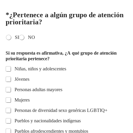
*¿Pertenece a algún grupo de atención
prioritaria?
O
SI
NO
p
c
Si su respuesta es afirmativa, ¿A qué grupo de atención
i
prioritaria pertenece?
o
n
Niñas, niños y adolescentes
e
s
Jóvenes
m
ú
Personas adultas mayores
l
t
Mujeres
i
p
Personas de diversidad sexo genéricas LGBTIQ+
l
Pueblos y nacionalidades indígenas
e
s
Pueblos afrodescendientes y montubios