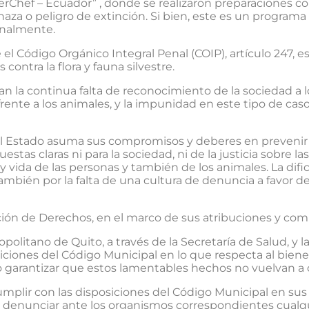
rChef – Ecuador” , donde se realizaron preparaciones con
naza o peligro de extinción. Si bien, este es un programa
onalmente.
el Código Orgánico Integral Penal (COIP), artículo 247, e
 contra la flora y fauna silvestre.
n la continua falta de reconocimiento de la sociedad a lo
rente a los animales, y la impunidad en este tipo de caso
el Estado asuma sus compromisos y deberes en prevenir y
estas claras ni para la sociedad, ni de la justicia sobre 
y vida de las personas y también de los animales. La dific
ién por la falta de una cultura de denuncia a favor de l
ción de Derechos, en el marco de sus atribuciones y com
politano de Quito, a través de la Secretaría de Salud, y 
siciones del Código Municipal en lo que respecta al bienes
io garantizar que estos lamentables hechos no vuelvan a o
ir con las disposiciones del Código Municipal en sus ar
y denunciar ante los organismos correspondientes cualq