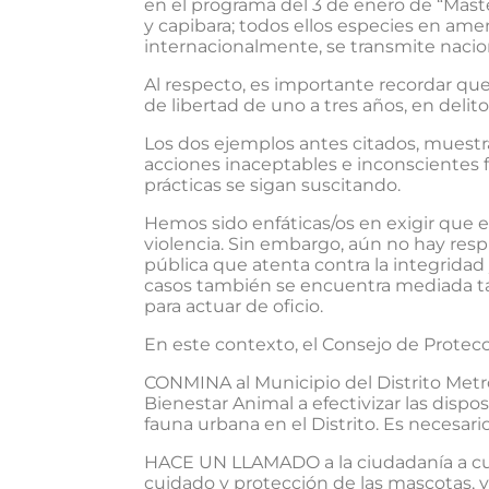
en el programa del 3 de enero de “Maste
y capibara; todos ellos especies en ame
internacionalmente, se transmite naci
Al respecto, es importante recordar que 
de libertad de uno a tres años, en delitos
Los dos ejemplos antes citados, muestra
acciones inaceptables e inconscientes f
prácticas se sigan suscitando.
Hemos sido enfáticas/os en exigir que 
violencia. Sin embargo, aún no hay respu
pública que atenta contra la integridad 
casos también se encuentra mediada tamb
para actuar de oficio.
En este contexto, el Consejo de Protec
CONMINA al Municipio del Distrito Metro
Bienestar Animal a efectivizar las dispo
fauna urbana en el Distrito. Es necesar
HACE UN LLAMADO a la ciudadanía a cumpl
cuidado y protección de las mascotas, 