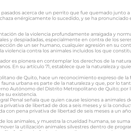
as pasados acerca de un perrito que fue quemado junto a
chaza enérgicamente lo sucedido, y se ha pronunciado e
tación de la violencia profundamente arraigada y norma
es y despiadadas, especialmente en contra de los seres 
cción de un ser humano, cualquier agresión en su cont
 la violencia contra los animales incluidos los que consti
ador es pionera en contemplar los derechos de la natura
os. En su artículo 71, establece que la naturaleza y qui
politano de Quito, hace un reconocimiento expreso de la
la fauna urbana es parte de la naturaleza y que, por lo tan
bierno Autónomo del Distrito Metropolitano de Quito; por
e su existencia.
egral Penal señala que quien cause lesiones a animales 
rivativa de libertad de dos a seis meses y si la conduc
da con pena privativa de libertad de seis meses a un año
e los animales, y muestra la crueldad humana, se suma la
over la utilización animales silvestres dentro de progra