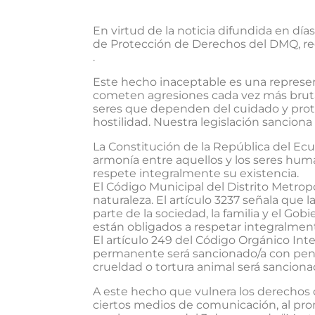
En virtud de la noticia difundida en dí
de Protección de Derechos del DMQ, re
.
Este hecho inaceptable es una represen
cometen agresiones cada vez más brutal
seres que dependen del cuidado y prote
hostilidad. Nuestra legislación sanciona
La Constitución de la República del Ecu
armonía entre aquellos y los seres human
respete integralmente su existencia.
El Código Municipal del Distrito Metro
naturaleza. El artículo 3237 señala que 
parte de la sociedad, la familia y el Go
están obligados a respetar integralment
El artículo 249 del Código Orgánico Int
permanente será sancionado/a con pena p
crueldad o tortura animal será sanciona
A este hecho que vulnera los derechos d
ciertos medios de comunicación, al prom