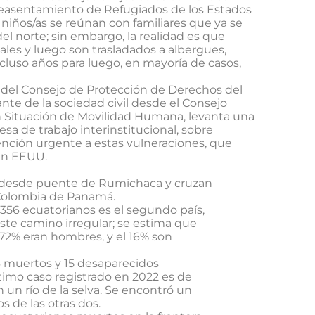
e Reasentamiento de Refugiados de los Estados
niños/as se reúnan con familiares que ya se
el norte; sin embargo, la realidad es que
ales y luego son trasladados a albergues,
luso años para luego, en mayoría de casos,
ta del Consejo de Protección de Derechos del
nte de la sociedad civil desde el Consejo
 Situación de Movilidad Humana, levanta una
esa de trabajo interinstitucional, sobre
nción urgente a estas vulneraciones, que
en EEUU.
a desde puente de Rumichaca y cruzan
a Colombia de Panamá.
356 ecuatorianos es el segundo país,
este camino irregular; se estima que
 72% eran hombres, y el 16% son
6 muertos y 15 desaparecidos
ltimo caso registrado en 2022 es de
 un río de la selva. Se encontró un
s de las otras dos.