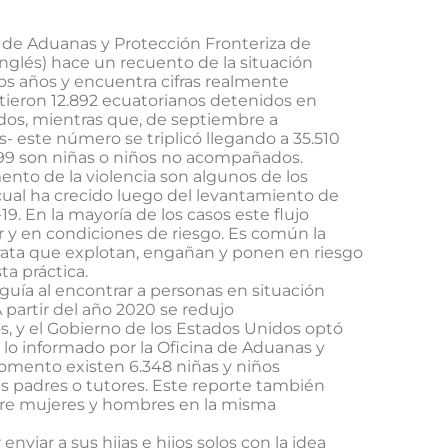
a de Aduanas y Protección Fronteriza de
inglés) hace un recuento de la situación
os años y encuentra cifras realmente
tieron 12.892 ecuatorianos detenidos en
idos, mientras que, de septiembre a
- este número se triplicó llegando a 35.510
999 son niñas o niños no acompañados.
mento de la violencia son algunos de los
cual ha crecido luego del levantamiento de
19. En la mayoría de los casos este flujo
ar y en condiciones de riesgo. Es común la
trata que explotan, engañan y ponen en riesgo
ta práctica.
guía al encontrar a personas en situación
A partir del año 2020 se redujo
, y el Gobierno de los Estados Unidos optó
n lo informado por la Oficina de Aduanas y
momento existen 6.348 niñas y niños
s padres o tutores. Este reporte también
ntre mujeres y hombres en la misma
nviar a sus hijas e hijos solos con la idea