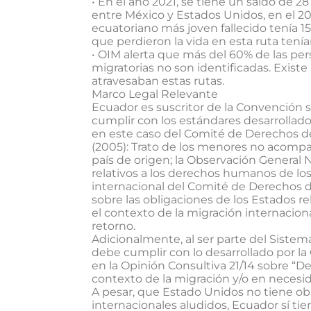
• En el año 2021, se tiene un saldo de 2
entre México y Estados Unidos, en el 20
ecuatoriano más joven fallecido tenía 15
que perdieron la vida en esta ruta tenía
• OIM alerta que más del 60% de las pe
migratorias no son identificadas. Exis
atravesaban estas rutas.
Marco Legal Relevante
Ecuador es suscritor de la Convención so
cumplir con los estándares desarrollado
en este caso del Comité de Derechos d
(2005): Trato de los menores no acompa
país de origen; la Observación General N
relativos a los derechos humanos de los
internacional del Comité de Derechos de
sobre las obligaciones de los Estados r
el contexto de la migración internacional
retorno.
Adicionalmente, al ser parte del Sist
debe cumplir con lo desarrollado por 
en la Opinión Consultiva 21/14 sobre “De
contexto de la migración y/o en necesid
A pesar, que Estado Unidos no tiene ob
internacionales aludidos, Ecuador sí tien