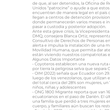
de que, al ser detenidos, la Oficina d
Unidos “patrocine” o ayude a que estos 
encuentran de manera legal en el país d
llegan a centros de detención provision
donde permanecerán varios meses e inc
pasar a custodia y posterior adopción.
Ante esta grave crisis, la Vicepresiden
DMQ, consejera Blanca Ortiz, representa
Consultivo de Derechos de Personas en
alerta e impulsa la instalación de una m
Movilidad Humana, que permita dar ate
están viviendo nuestros compatriotas 
Algunos Datos Importante
• Coyoteros establecen una nueva rut
por tierra la peligrosa selva que separ
• OIM (2022) señala que Ecuador con 29.
luego de los venezolanos, que utilizan 
del total cerca del 28% son mujeres, un
niños, niñas y adolescentes
• ONG 1800 Migrante reporta que van 1
ecuatorianos en el paso de Darién. El ú
una familia que perdió a tres mujeres en
cuerpo, y familiares aún buscan los resto