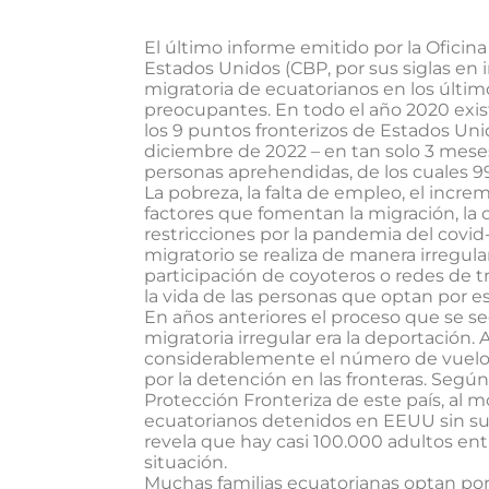
El último informe emitido por la Oficin
Estados Unidos (CBP, por sus siglas en 
migratoria de ecuatorianos en los últim
preocupantes. En todo el año 2020 exis
los 9 puntos fronterizos de Estados Un
diciembre de 2022 – en tan solo 3 meses
personas aprehendidas, de los cuales 
La pobreza, la falta de empleo, el incre
factores que fomentan la migración, la 
restricciones por la pandemia del covid-
migratorio se realiza de manera irregul
participación de coyoteros o redes de 
la vida de las personas que optan por es
En años anteriores el proceso que se se
migratoria irregular era la deportación. 
considerablemente el número de vuelos
por la detención en las fronteras. Segú
Protección Fronteriza de este país, al 
ecuatorianos detenidos en EEUU sin su
revela que hay casi 100.000 adultos e
situación.
Muchas familias ecuatorianas optan por e