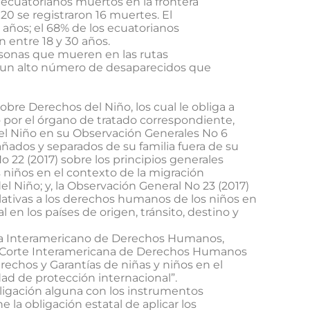
8 ecuatorianos muertos en la frontera
20 se registraron 16 muertes. El
 años; el 68% de los ecuatorianos
n entre 18 y 30 años.
rsonas que mueren en las rutas
te un alto número de desaparecidos que
bre Derechos del Niño, los cual le obliga a
 por el órgano de tratado correspondiente,
el Niño en su Observación Generales No 6
ñados y separados de su familia fuera de su
o 22 (2017) sobre los principios generales
 niños en el contexto de la migración
l Niño; y, la Observación General No 23 (2017)
elativas a los derechos humanos de los niños en
 en los países de origen, tránsito, destino y
ema Interamericano de Derechos Humanos,
la Corte Interamericana de Derechos Humanos
rechos y Garantías de niñas y niños en el
ad de protección internacional”.
ligación alguna con los instrumentos
e la obligación estatal de aplicar los