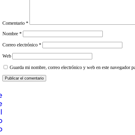
Comentario
*
Nombre
*
Correo electrónico
*
Web
Guarda mi nombre, correo electrónico y web en este navegador p
e
e
l
o
o