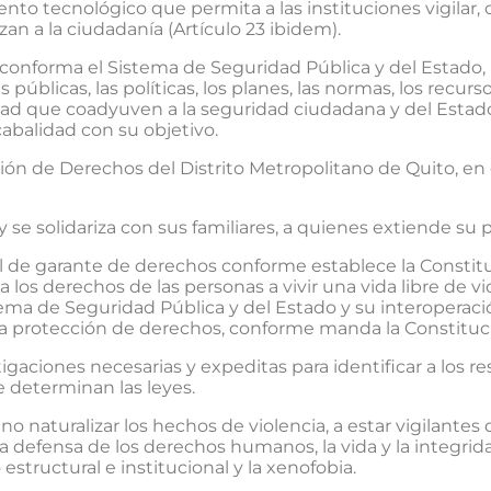
ento tecnológico que permita a las instituciones vigilar, co
 a la ciudadanía (Artículo 23 ibidem).
 conforma el Sistema de Seguridad Pública y del Estado, 
s públicas, las políticas, los planes, las normas, los recu
dad que coadyuven a la seguridad ciudadana y del Estado
balidad con su objetivo.
ción de Derechos del Distrito Metropolitano de Quito, e
 se solidariza con sus familiares, a quienes extiende su p
ol de garante de derechos conforme establece la Constit
os derechos de las personas a vivir una vida libre de vio
ema de Seguridad Pública y del Estado y su interoperació
 la protección de derechos, conforme manda la Constituc
vestigaciones necesarias y expeditas para identificar a los
 determinan las leyes.
 no naturalizar los hechos de violencia, a estar vigilant
a defensa de los derechos humanos, la vida y la integrida
 estructural e institucional y la xenofobia.