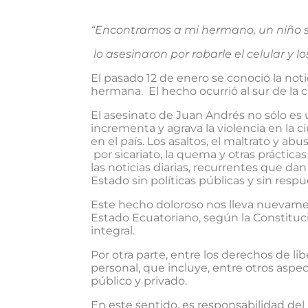
“Encontramos a mi hermano, un niño 
lo asesinaron por robarle el celular y l
El pasado 12 de enero se conoció la noti
hermana. El hecho ocurrió al sur de la
El asesinato de Juan Andrés no sólo e
incrementa y agrava la violencia en la
en el país. Los asaltos, el maltrato y a
por sicariato, la quema y otras práctica
las noticias diarias, recurrentes que da
Estado sin políticas públicas y sin respu
Este hecho doloroso nos lleva nuevamen
Estado Ecuatoriano, según la Constitució
integral.
Por otra parte, entre los derechos de li
personal, que incluye, entre otros aspecto
público y privado.
En este sentido, es responsabilidad del