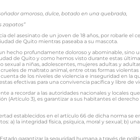
soñador amoroso, dulce, botado en una quebrada,
os zapatos”
cia del asesinato de un joven de 18 años, por robarle el c
 ciudad de Quito mientras paseaba a su mascota.
s un hecho profundamente doloroso y abominable, sino
 ciudad de Quito y como hemos visto durante estas últi
buso sexual a niñas, adolescentes, mujeres adultas y adult
s crueles de maltrato animal, entre otras formas violenta
n cuenta de los niveles de violencia e inseguridad en la 
estas efectivas para una convivencia pacífica y libre de vi
te a recordar a las autoridades nacionales y locales que
n (Artículo 3), es garantizar a sus habitantes el derecho
bertad establecidos en el artículo 66 de dicha norma se e
s: a) la integridad física, psíquica, moral y sexual; b) un
 Estado garantizar la seguridad humana a través de polít