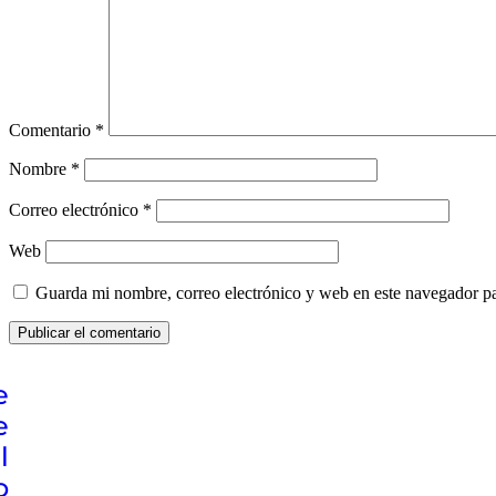
Comentario
*
Nombre
*
Correo electrónico
*
Web
Guarda mi nombre, correo electrónico y web en este navegador p
e
e
l
o