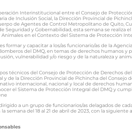
ración Interinstitucional entre el Consejo de Protecci
ia de Inclusión Social, la Dirección Provincial de Pichinc
Cuerpo de Agentes de Control Metropolitano de Quito, C
de Seguridad y Gobernabilidad, esta semana se realiza e
Animales en el Contexto del Sistema de Protección Inte
es formar y capacitar a los/as funcionario/as de la Agenc
 Bomberos del DMQ, en temas de derechos humanos y pro
lusión, vulnerabilidad y/o riesgo y de la naturaleza y anim
uipos técnicos del Consejo de Protección de Derechos de
al y de la Dirección Provincial de Pichincha del Consejo d
ativo internacional, nacional y local de derechos hum
ocer el Sistema de Protección Integral del DMQ y cump
ene
 dirigido a un grupo de funcionarios/as delagados de ca
la semana del 18 al 21 de abril de 2023, con la siguiente
onsables