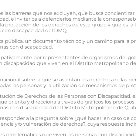
las barreras que nos excluyen, que busca concientizar a
ad, e invitarlos a defenderlos mediante la corresponsab
la protección de los derechos de este grupo y que es la 
s con discapacidad del DMQ,
ica pública, un documento técnico y un camino para la pr
onas con discapacidad.
cipativamente por representantes de organismos del gobie
on discapacidad que viven en el Distrito Metropolitano d
rnacional sobre la que se asientan los derechos de las p
as las personas y la utilización de mecanismos de prote
tución de Derechos de las Personas con Discapacidad, es
e orienta y direcciona a través de gráficos los procesos
onas con discapacidad del Distrito Metropolitano de Quit
esponder a la pregunta sobre ¿qué hacer, en caso de c
encia y/o vulneración de derechos?, cuya respuesta indica
es problemáticas que viven las personas con discapacid