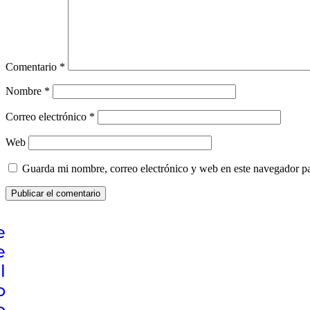
Comentario
*
Nombre
*
Correo electrónico
*
Web
Guarda mi nombre, correo electrónico y web en este navegador p
e
e
l
o
o