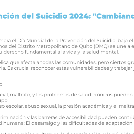
nción del Suicidio 2024: "Cambiand
a el Día Mundial de la Prevención del Suicidio, bajo el
hos del Distrito Metropolitano de Quito (DMQ) se une a e
su derecho fundamental a la vida y la salud mental.
blica que afecta a todas las comunidades, pero ciertos g
ia. Es crucial reconocer estas vulnerabilidades y trabaja
o:
cial, maltrato, y los problemas de salud crónicos puede
upo.
so escolar, abuso sexual, la presión académica y el maltr
riminación y las barreras de accesibilidad pueden contr
d humana: El desarraigo y las dificultades de adaptació