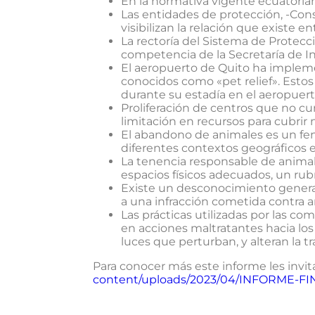
En la normativa vigente ecuatoriana
Las entidades de protección, -Cons
visibilizan la relación que existe en
La rectoría del Sistema de Protecc
competencia de la Secretaría de Inc
El aeropuerto de Quito ha implemen
conocidos como «pet relief». Estos
durante su estadía en el aeropuert
Proliferación de centros que no c
limitación en recursos para cubrir 
El abandono de animales es un fe
diferentes contextos geográficos 
La tenencia responsable de anima
espacios físicos adecuados, un rub
Existe un desconocimiento general
a una infracción cometida contra 
Las prácticas utilizadas por las co
en acciones maltratantes hacia los
luces que perturban, y alteran la tr
Para conocer más este informe les invit
content/uploads/2023/04/INFORME-FI