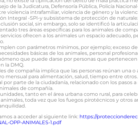
, no existe la tipificación del delito de mala práctica mé
ejo de la Judicatura, Defensoría Pública, Policía Nacion
tre violencia intrafamiliar, violencia de género y la violen
ión Integral -SPI-y subsistema de protección de naturale
lusión social, sin embargo, solo se identificó la articulac
tado tres áreas específicas para los animales de compañ
 servicios ofrecen a los animales un espacio adecuado, p
o.
umplen con parámetros mínimos, por ejemplo; exceso de
necesidades básicas de los animales, personal profesional
nómeno que puede darse por personas que pertenecen a
en la DMQ.
les de compañía implica que las personas reúnan una o 
ro mensual para alimentación, salud, tiempo entre otros.
 por parte de la ciudadanía, relacionado con los pasos a
animales de compañía.
munidades, tanto en el área urbana como rural, para celeb
 animales, toda vez que los fuegos pirotécnicos y otros a
anquilidad.
amos a acceder al siguiente link:
https://protecciondere
NAL-OPP-ANIMALES-1.pdf