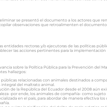
preliminar se presentó el documento a los actores que re
recopilar observaciones que retroalimenten el documento,
las entidades rectoras y/o ejecutoras de las políticas públ
ablecer las acciones pertinentes para la implementación
ncia sobre la Política Pública para la Prevención del M
ntes hallazgos:
 públicas relacionadas con animales destinados a compañía
integral del maltrato animal.
ución de la República del Ecuador desde el 2008 aún exi
raleza -por ende, los animales de compañía- como sujeto
cializada en el país, para abordar de manera efectiva lo
añía.