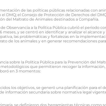
plementación de las políticas públicas relacionadas con a
en el DMQ; el Consejo de Protección de Derechos del DM
nción del Maltrato de Animales destinados a Compañía.
 de Observancia a la Política Pública cubrió el periodo 
16 meses, y se centró en identificar y analizar el alcance
pativa, las problemáticas y fortalezas en la implementació
rato de los animales y en generar recomendaciones para 
cia sobre la Política Pública para la Prevención del Mal
todológicos que permitieron recoger la información, ana
elaboró en 3 momentos:
idos los objetivos, se generó una planificación para el d
de información secundaria sobre normativa legal vigente, a
imaria, se definieron dos herramientas técnicas como so