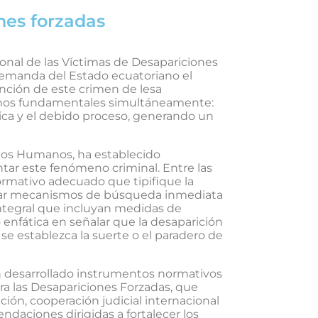
ones forzadas
nal de las Víctimas de Desapariciones
 demanda del Estado ecuatoriano el
nción de este crimen de lesa
echos fundamentales simultáneamente:
rídica y el debido proceso, generando un
hos Humanos, ha establecido
ntar este fenómeno criminal. Entre las
ormativo adecuado que tipifique la
rear mecanismos de búsqueda inmediata
n integral que incluyan medidas de
o enfática en señalar que la desaparición
e establezca la suerte o el paradero de
 desarrollado instrumentos normativos
a las Desapariciones Forzadas, que
ción, cooperación judicial internacional
daciones dirigidas a fortalecer los