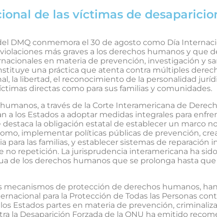
cional de las víctimas de desaparici
del DMQ conmemora el 30 de agosto como Día Internacio
las violaciones más graves a los derechos humanos y que
nacionales en materia de prevención, investigación y sa
nstituye una práctica que atenta contra múltiples der
onal, la libertad, el reconocimiento de la personalidad ju
víctimas directas como para sus familias y comunidades.
 humanos, a través de la Corte Interamericana de Derec
an a los Estados a adoptar medidas integrales para enfre
e destaca la obligación estatal de establecer un marco n
nomo, implementar políticas públicas de prevención, c
ticia para las familias, y establecer sistemas de reparació
 de no repetición. La jurisprudencia interamericana ha sid
nua de los derechos humanos que se prolonga hasta que s
os mecanismos de protección de derechos humanos, han
nacional para la Protección de Todas las Personas contr
los Estados partes en materia de prevención, criminaliza
tra la Desaparición Forzada de la ONU ha emitido recomen